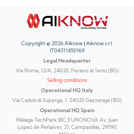
Copyright © 2026 AIknow | Aiknow s.r.l.
IT04311450169
Legal Headquarter
Via Roma, 13/A, 24020, Fiorano al Serio (BG)
Selling conditions
Operational HQ Italy
Via Caduti di Superga, 1, 24025 Gazzaniga (BG)
Operational HQ Spain
Málaga TechPark BIC EURONOVA Av. Juan
López de Peñalver, 21, Campanillas, 29590