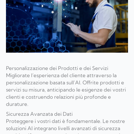
Personalizzazione dei Prodotti e dei Servizi
Migliorate l’esperienza del cliente attraverso la
personalizzazione basata sull’AI. Offrite prodotti e
servizi su misura, anticipando le esigenze dei vostri
clienti e costruendo relazioni più profonde e
durature.
Sicurezza Avanzata dei Dati
Proteggere i vostri dati è fondamentale. Le nostre
soluzioni AI integrano livelli avanzati di sicurezza