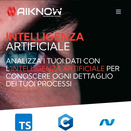
Vai
al
contenuto
INTELLIGENZA
ARTIFICIALE
ANALIZZA I TUOI DATI CON
L'
INTELLIGENZA ARTIFICIALE
PER
CONOSCERE OGNI DETTAGLIO
DEI TUOI PROCESSI
Spr