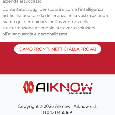
azienda al successo.
Contattateci oggi per scoprire come l’intelligenza
artificiale può fare la differenza nella vostra azienda.
Siamo qui per guidarvi nell’avventura della
trasformazione aziendale attraverso soluzioni
all’avanguardia e personalizzate.
SIAMO PRONTI, METTICI ALLA PROVA!
Copyright © 2026 AIknow | Aiknow s.r.l.
IT04311450169