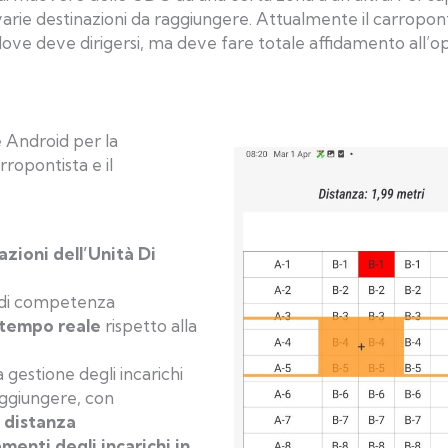
 varie destinazioni da raggiungere. Attualmente il carropont
dove deve dirigersi, ma deve fare totale affidamento all’o
e Android per la
rropontista e il
zioni dell’Unità Di
di competenza
 tempo reale
rispetto alla
a gestione degli incarichi
ggiungere, con
 distanza
enti degli incarichi in