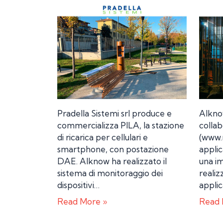
Pradella Sistemi srl produce e
AIknow
commercializza PILA, la stazione
colla
di ricarica per cellulari e
(www.m
smartphone, con postazione
appli
DAE. AIknow ha realizzato il
una i
sistema di monitoraggio dei
realiz
dispositivi…
applic
Read More »
Read 