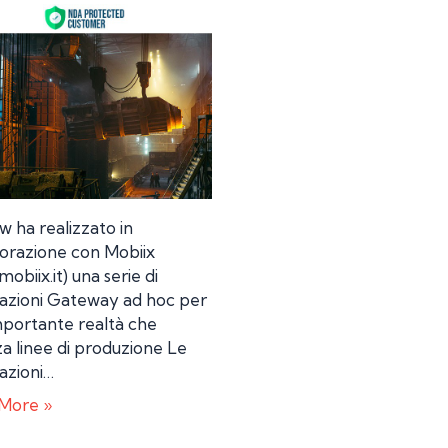
 ha realizzato in
borazione con Mobiix
obiix.it) una serie di
cazioni Gateway ad hoc per
mportante realtà che
za linee di produzione Le
azioni…
More »