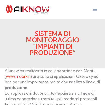
Vai
al
contenuto
SISTEMA DI
MONITORAGGIO
“IMPIANTI DI
PRODUZIONE”
AIknow ha realizzato in collaborazione con Mobiix
(
www.mobiix.it
) una serie di applicazioni Gateway ad
hoc per una importante realtà
che realizza linee di
produzione
Le applicazioni devono interfacciarsi sia
a linee
di
ultima generazione tramite i più moderni protocolli
tipici dell’IoT (MQTT per citarne uno), sia a