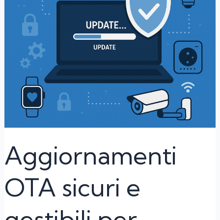
IoT
Aggiornamenti
OTA sicuri e
gestibili per