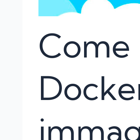
Come l
Docker
immag