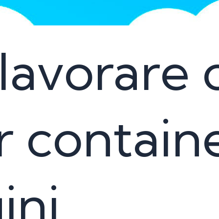
avorare c
 containe
ini