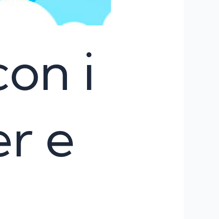
on i
r e