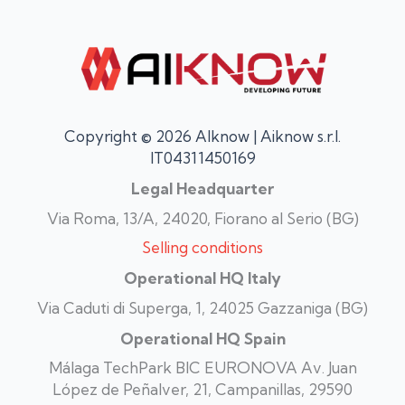
Copyright © 2026 AIknow | Aiknow s.r.l.
IT04311450169
Legal Headquarter
Via Roma, 13/A, 24020, Fiorano al Serio (BG)
Selling conditions
Operational HQ Italy
Via Caduti di Superga, 1, 24025 Gazzaniga (BG)
Operational HQ Spain
Málaga TechPark BIC EURONOVA Av. Juan
López de Peñalver, 21, Campanillas, 29590