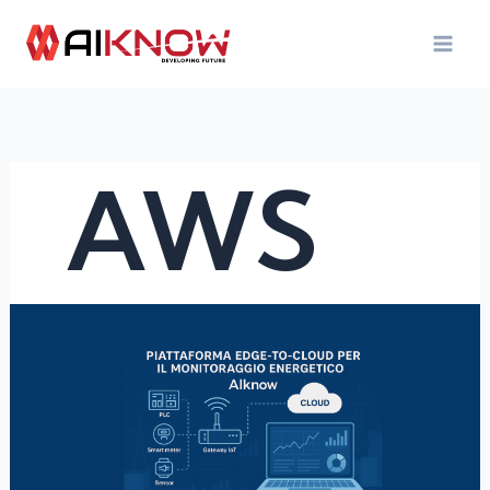
Vai
al
contenuto
AWS
Piattaforma
Edge-
to-
Cloud
per
il
Monitoraggio