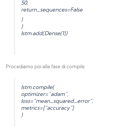
50,
return_sequences=False
)
)
lstm.add(Dense(1))
Procediamo poi alla fase di compile:
lstm.compile(
optimizer=”adam”,
loss=”mean_squared_error”,
metrics=[“accuracy”]
)