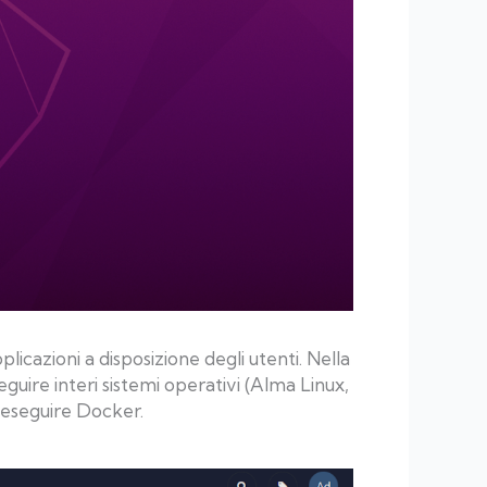
icazioni a disposizione degli utenti. Nella
guire interi sistemi operativi (Alma Linux,
 eseguire Docker.