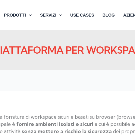
PRODOTTI
SERVIZI
USE CASES
BLOG
AZIE
 PIATTAFORMA PER WORKSP
la fornitura di workspace sicuri e basati su browser (bro
cipale è
fornire ambienti isolati e sicuri
a cui è possibile
e attività
senza mettere a rischio la sicurezza
dei propri