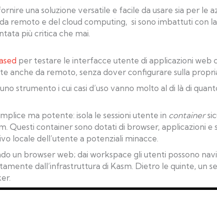
ire una soluzione versatile e facile da usare sia per le az
 da remoto e del cloud computing, si sono imbattuti con la
ntata più critica che mai.
ased
per testare le interfacce utente di applicazioni web 
ente anche da remoto, senza dover configurare sulla propri
no strumento i cui casi d’uso vanno molto al di là di qua
plice ma potente: isola le sessioni utente in
container
sic
asm. Questi container sono dotati di browser, applicazioni 
ivo locale dell’utente a potenziali minacce.
ndo un browser web; dai workspace gli utenti possono navi
ettamente dall’infrastruttura di Kasm. Dietro le quinte, 
er.