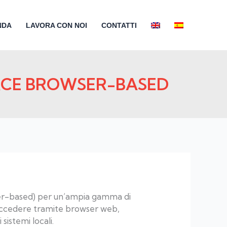
NDA
LAVORA CON NOI
CONTATTI
ACE BROWSER-BASED
wser-based) per un’ampia gamma di
 accedere tramite browser web,
 sistemi locali.