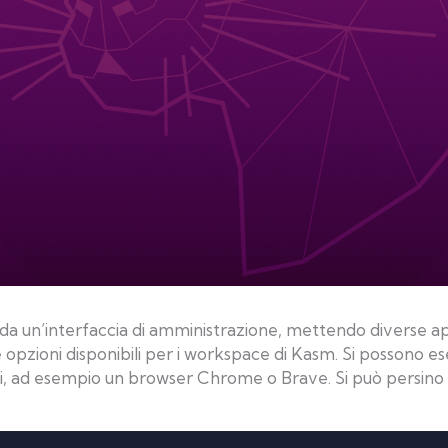
da un’interfaccia di amministrazione, mettendo diverse appl
opzioni disponibili per i workspace di Kasm. Si possono ese
i, ad esempio un browser Chrome o Brave. Si può persino