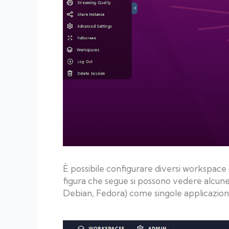
È possibile configurare diversi workspace 
figura che segue si possono vedere alcune 
Debian, Fedora) come singole applicazion