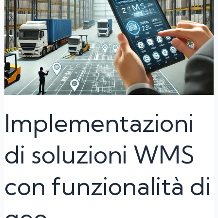
geo-
localizzazione
tramite
GPS
Implementazioni
di soluzioni WMS
con funzionalità di
geo-