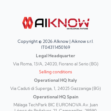
Copyright © 2026 AIknow | Aiknow s.r.l.
IT04311450169
Legal Headquarter
Via Roma, 13/A, 24020, Fiorano al Serio (BG)
Selling conditions
Operational HQ Italy
Via Caduti di Superga, 1, 24025 Gazzaniga (BG)
Operational HQ Spain
Málaga TechPark BIC EURONOVA Av. Juan
López de Peñalver, 21, Campanillas, 29590